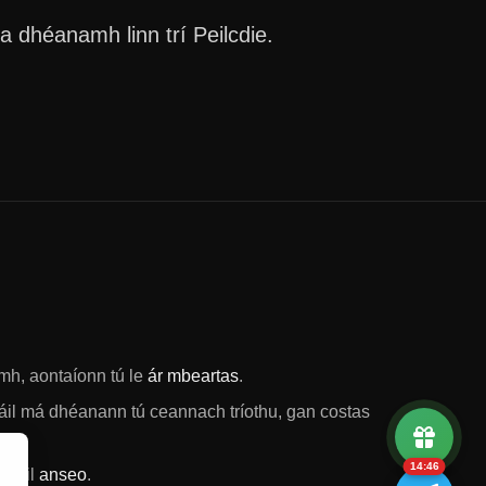
a dhéanamh linn trí Peilcdie.
omh, aontaíonn tú le
ár mbeartas
.
áil má dhéanann tú ceannach tríothu, gan costas
14:46
 fháil
anseo
.