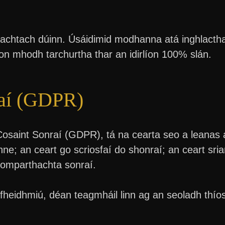
hachtach dúinn. Úsáidimid modhanna atá inghlactha
on mhodh tarchurtha thar an idirlíon 100% slán.
raí (GDPR)
Cosaint Sonraí (GDPR), tá na cearta seo a leanas 
ne; an ceart go scriosfaí do shonraí; an ceart srian
niomparthachta sonraí.
heidhmiú, déan teagmháil linn ag an seoladh thíos