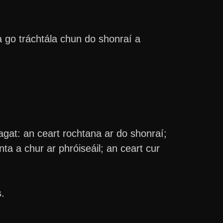
 go tráchtála chun do shonraí a
agat: an ceart rochtana ar do shonraí;
ta a chur ar phróiseáil; an ceart cur
.