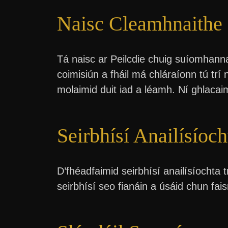
Naisc Cleamhnaithe
Tá naisc ar Peilcdie chuig suíomhanna 
coimisiún a fháil má chláraíonn tú tr
molaimid duit iad a léamh. Ní ghlacai
Seirbhísí Anailísíoch
D’fhéadfaimid seirbhísí anailísíochta
seirbhísí seo fianáin a úsáid chun fais