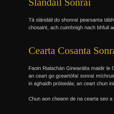
Slándáil Sonraí
Tá slándáil do shonraí pearsanta táb
chosaint, ach cuimhnigh nach bhfuil a
Cearta Cosanta Son
Faoin Rialachán Ginearálta maidir le 
an ceart go gceartófaí sonraí míchruin
in aghaidh próiseála; an ceart chun i
Chun aon cheann de na cearta seo a f