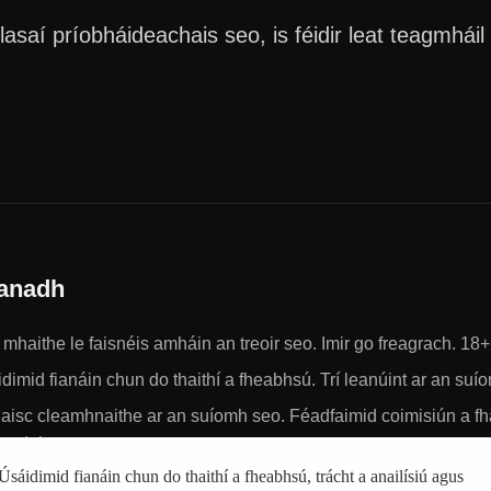
saí príobháideachais seo, is féidir leat teagmháil 
anadh
r mhaithe le faisnéis amháin an treoir seo. Imir go freagrach. 18+
dimid fianáin chun do thaithí a fheabhsú. Trí leanúint ar an suí
aisc cleamhnaithe ar an suíomh seo. Féadfaimid coimisiún a fh
se duit.
Úsáidimid fianáin chun do thaithí a fheabhsú, trácht a anailísiú agus
á deacracht agat le andúil cearrbhachais, is féidir leat cabhair a