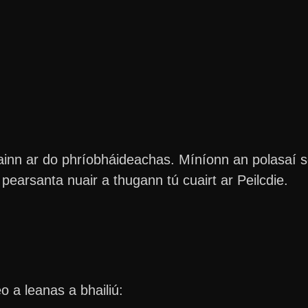
gainn ar do phríobháideachas. Míníonn an polasaí s
pearsanta nuair a thugann tú cuairt ar Peilcdie.
o a leanas a bhailiú: