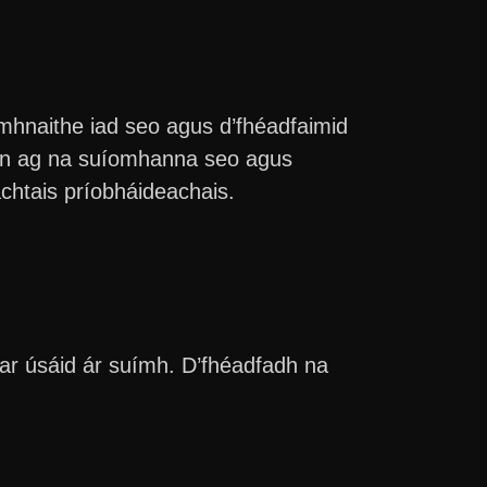
eamhnaithe iad seo agus d’fhéadfaimid
féin ag na suíomhanna seo agus
chtais príobháideachais.
 ar úsáid ár suímh. D’fhéadfadh na