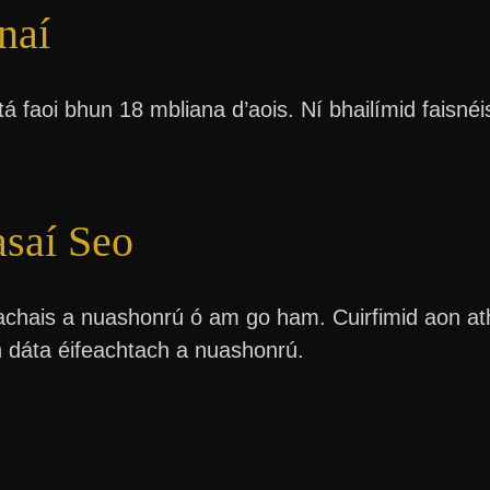
naí
tá faoi bhun 18 mbliana d’aois. Ní bhailímid faisn
asaí Seo
chais a nuashonrú ó am go ham. Cuirfimid aon athru
n dáta éifeachtach a nuashonrú.