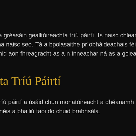
gréasáin gealltóireachta tríú páirtí. Is naisc chl
í na naisc seo. Tá a bpolasaithe príobháideachais 
mid aon fhreagracht as a n-inneachar ná as a gclea
ta Tríú Páirtí
 tríú páirtí a úsáid chun monatóireacht a dhéanamh
néis a bhailiú faoi do chuid brabhsála.