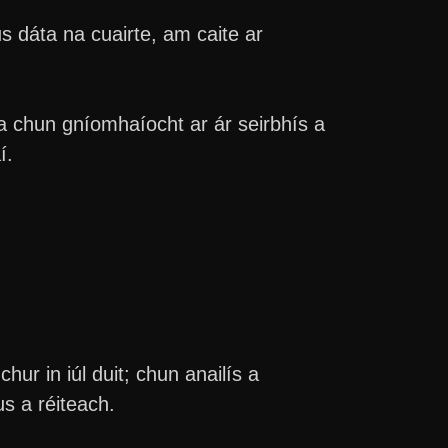
s dáta na cuairte, am caite ar
a chun gníomhaíocht ar ár seirbhís a
í.
ur in iúl duit; chun anailís a
s a réiteach.