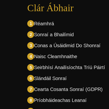
Clár Ábhair
Réamhrá
Sonraí a Bhailímid
Conas a Úsáidimid Do Shonraí
Naisc Cleamhnaithe
Seirbhísí Anailísíochta Tríú Páirtí
Slándáil Sonraí
Cearta Cosanta Sonraí (GDPR)
Príobháideachas Leanaí