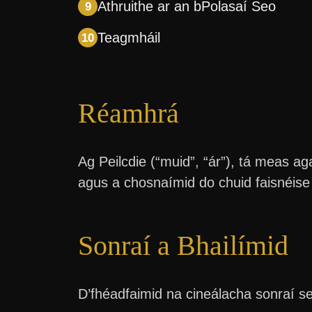
Athruithe ar an bPolasaí Seo
Teagmháil
Réamhrá
Ag Peilcdie (“muid”, “ár”), tá meas a
agus a chosnaímid do chuid faisnéise 
Sonraí a Bhailímid
D’fhéadfaimid na cineálacha sonraí se