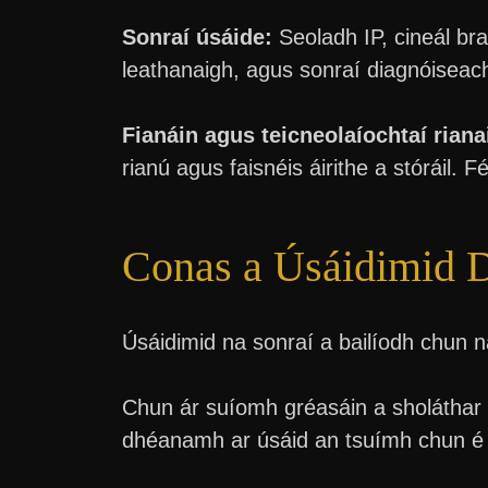
Sonraí úsáide:
Seoladh IP, cineál bra
leathanaigh, agus sonraí diagnóiseach
Fianáin agus teicneolaíochtaí riana
rianú agus faisnéis áirithe a stóráil. 
Conas a Úsáidimid 
Úsáidimid na sonraí a bailíodh chun n
Chun ár suíomh gréasáin a sholáthar ag
dhéanamh ar úsáid an tsuímh chun é a