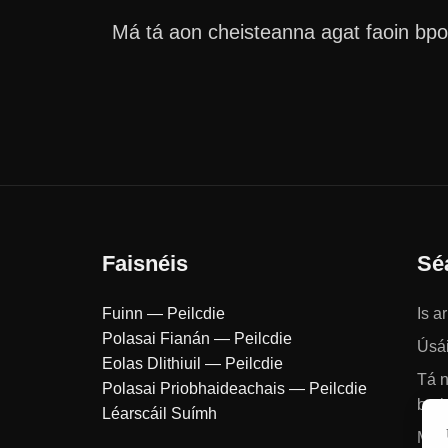
Má tá aon cheisteanna agat faoin bpola
Faisnéis
Sé
Fuinn — Peilcdie
Is a
Polasai Fianán — Peilcdie
Úsái
Eolas Dlithiuil — Peilcdie
Tá n
Polasai Priobhaideachais — Peilcdie
brei
Léarscáil Suímh
Má t