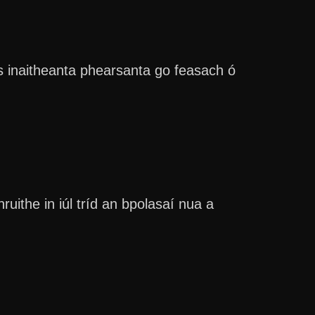
éis inaitheanta phearsanta go feasach ó
ithe in iúl tríd an bpolasaí nua a