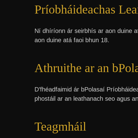
Príobháideachas Lea
Ní dhíríonn ár seirbhís ar aon duine a
aon duine atá faoi bhun 18.
Athruithe ar an bPol
D’fhéadfaimid ár bPolasaí Príobháidea
phostáil ar an leathanach seo agus a
Teagmháil