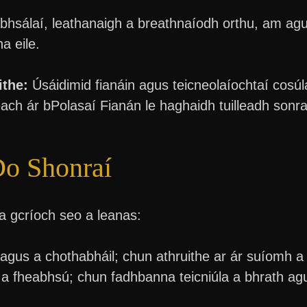
bhsálaí, leathanaigh a breathnaíodh orthu, am agu
a eile.
ithe:
Úsáidimid fianáin agus teicneolaíochtaí cosúl
Féach ár bPolasaí Fianán le haghaidh tuilleadh sonra
Do Shonraí
a gcríoch seo a leanas:
us a chothabháil; chun athruithe ar ár suíomh a ch
 fheabhsú; chun fadhbanna teicniúla a bhrath agu