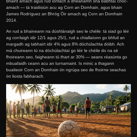
bhaint amach agus rud iontach a dhéanamh sna babhtaí cnoc-
amach — tá traidisiún acu ag Corn an Domhain, agus bhain
James Rodríguez an Bhróg Óir amach ag Corn an Domhain
2014.
An rud a bhaineann na dúshlánaigh seo le chéile: tá siad go léir
ag corrlaigh idir 12/1 agus 25/1, rud a chiallaíonn go bhfuil an
margadh ag tabhairt idir 4% agus 8% dóchúlachta dóibh. Ach
má chuireann tú na dóchúlachtaí go léir le chéile do na sé
fhoireann seo, faigheann tú thart ar 30% — seans réasúnta go
mbuafaidh ceann acu an turnamaint. Is minic a thagann
buaiteoir Corn an Domhain ón ngrúpa seo de fhoirne seachas
ón liosta fabharach.