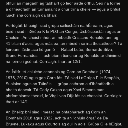
bhfuil an margadh ag tabhairt go leor airde orthu. Seo na foirne
a d’fhéadfadh an turnamaint a chur trína chéile — agus a bhfuil
luach sna corrlaigh dá bharr.
Portúgáil: bhuaigh siad grúpa cáiliúcháin na hÉireann, agus
beidh siad i nGrúpa K le PLG an Congó, Úisbéiceastáin agus an
Cholóim. An cheist mhór: an mbeidh Cristiano Ronaldo ann ag
41 bliain d’aois, agus más ea, an mbeidh sé ina thosaitheoir? Tá
foireann láidir acu fiú gan é — Rafael Leão, Bernardo Silva,
Bruno Fernandes — ach bíonn tionchar ag Ronaldo ar dhinimicí
na foirne i gcónaí. Corrlaigh: thart ar 12/1.
An Ísiltír: trí chluiche ceannais ag Corn an Domhain (1974,
1978, 2010) agus gan Corn fós. Tá siad i nGrúpa F le Seapáin,
Sualainn agus an Túinéis — grúpa cothrom a d’fhéadfadh a
bheith deacair. Tá Cody Gakpo agus Xavi Simons mar
phríomhionsaitheoirí, le Virgil van Dijk fós sa chosaint. Corrlaigh:
thart ar 14/1.
An Bheilg: bhí siad i measc na bhfabharach ag Corn an
Domhain 2018 agus 2022, ach tá an “ghlúin órga” de De
Bruyne, Lukaku agus Courtois ag dul in aois. Grúpa G le hÉigipt,