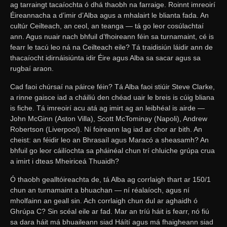
ag tarraingt tacaíochta ó dhá thaobh na farraige. Roinnt imreoirí
Éireannacha a d’imir d’Alba agus a mhalairt le blianta fada. An
cultúr Ceilteach, an ceol, an teanga — tá go leor cosúlachtaí
ann. Agus nuair nach bhfuil d’fhoireann féin sa turnamaint, cé is
fearr le tacú leo ná na Ceilteach eile? Tá traidisiún láidir ann de
thacaíocht idirnáisiúnta idir Éire agus Alba sa sacar agus sa
rugbaí araon.
Cad faoi chúrsaí na páirce féin? Tá Alba faoi stiúir Steve Clarke,
a rinne gaisce iad a cháiliú den chéad uair le breis is cúig bliana
is fiche. Tá imreoirí acu atá ag imirt ag an leibhéal is airde —
John McGinn (Aston Villa), Scott McTominay (Napoli), Andrew
Robertson (Liverpool). Ní foireann lag iad ar chor ar bith. An
cheist: an féidir leo an Bhrasaíl agus Maracó a sheasamh? An
bhfuil go leor cáilíochta sa pháinéal chun trí chluiche grúpa crua
a imirt i dteas Mheiriceá Thuaidh?
Ó thaobh gealltóireachta de, tá Alba ag corrlaigh thart ar 150/1
chun an turnamaint a bhuachan — ní réalaíoch, agus ní
mholfainn an geall sin. Ach corrlaigh chun dul ar aghaidh ó
Ghrúpa C? Sin scéal eile ar fad. Mar an tríú háit is fearr, nó fiú
sa dara háit má bhuaileann siad Háítí agus má fhaigheann siad