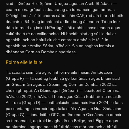
siad i nGrúpa H le Spáinn, Urugua agus an Araib Shádach —
ceann de na grúpaí is deacra ag an turnamaint gan amhras.
D’éirigh leo cáiliú trí chóras cáiliúcháin CAF, rud atá thar a bheith
deacair le 54 tír ag iomaíocht ar líon beag áiteanna. Tá go leor
dá n-imreoirí ag imirt i bPortúgáil, áit a bhfuil nasc teanga agus
cultúrtha ó ré na coilíneachta. Ní bheidh siad ag súil le dul ar
aghaidh, ach an bhfuil cluiche cothrom amháin le fáil? In
aghaidh na hAraibe Sádaí, b’fhéidir. Sin an saghas iontais a
dhéanann Corn an Domhain speisialta.
Foirne eile le faire
Tá scéalta suimiúla ag roinnt foirne eile freisin. An tSeapáin
(Grúpa F) — tá siad ag feabhsú go leanúnach agus bhain siad
an Ghearmáin agus an Spáinn ag Corn an Domhain 2022 sa
chéim ghrúpaí. An tSeineagáil (Grúpa I) — buaiteoirí Chorn na
hAfraice 2022, le hAfraic Theas agus Cósta Eabhair ina ndiaidh.
An Tuirc (Grúpa D) — leathchluiche ceannais Euro 2024, le fans
paiseanta agus imreoirí óga tallaintiúla. Agus an Nua-Shéalainn
(Grúpa G) — ionadaithe OFC, an fhoireann Oiceáineach aonair
sa turnamaint, ag troid in aghaidh na Beilge, na hÉigipte agus
na hIaráine i ngrúpa nach bhfuil dóchas mór ann ach a bhfuil