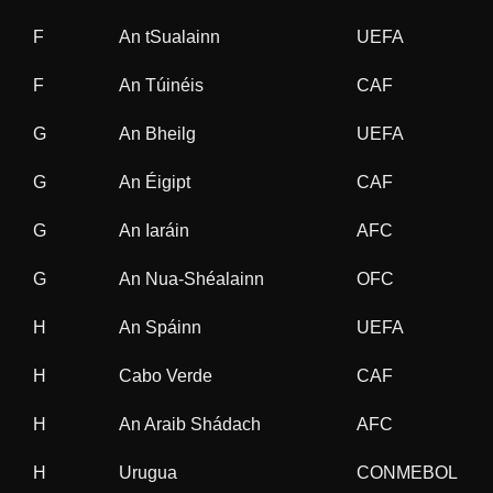
F
An tSualainn
UEFA
1
F
An Túinéis
CAF
3
G
An Bheilg
UEFA
1
G
An Éigipt
CAF
8
G
An Iaráin
AFC
2
G
An Nua-Shéalainn
OFC
1
H
An Spáinn
UEFA
7
H
Cabo Verde
CAF
1
H
An Araib Shádach
AFC
3
H
Urugua
CONMEBOL
2