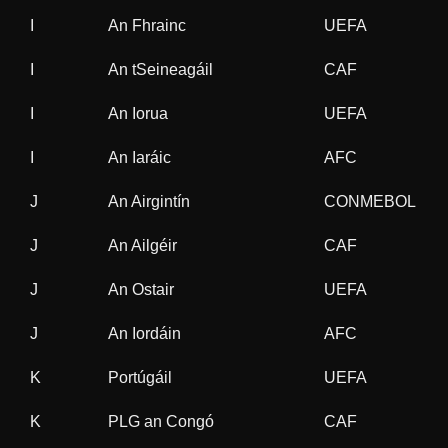
I
An Fhrainc
UEFA
9
I
An tSeineagáil
CAF
5
I
An Iorua
UEFA
8
I
An Iaráic
AFC
5
J
An Airgintín
CONMEBOL
4
J
An Ailgéir
CAF
2
J
An Ostair
UEFA
1
J
An Iordáin
AFC
5
K
Portúgáil
UEFA
1
K
PLG an Congó
CAF
3