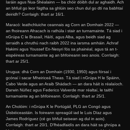
Iaráin agus Nua-Shéalainn — ba chóir dóibh dul ar aghaidh. Ach
an bhfuil go leor fágtha sa ghlúin seo chun dul go dtí na babhtaí
deiridh? Corrlaigh: thart ar 16/1.
Maracó: leathchluiche ceannais ag Corn an Domhain 2022 —
an fhoireann Afracach is rathúla i stair an turnamainte. Tá siad i
nGrúpa C le Brasaíl, Háítí, agus Alba, agus beidh siad ag
iarraidh a chruthú nach raibh 2022 ina iarsma amháin. Achraf
Hakimi agus Youssef En-Nesyri fós sa phainéal, agus tá an t-
eispéireas turnamainte ag an bhfoireann seo anois. Corrlaigh:
thart ar 25/1.
Urugua: dhá Corn an Domhain (1930, 1950) agus fórsaí i
gcónaí i sacar Mheiriceá Theas. Tá siad i nGrúpa H le Spáinn,
Cabo Verde agus an Araib Shádach — an dara háit is réalaíoch.
Darwin Núñez agus Federico Valverde mar réaltaí, le taithí
turnamainte ag an bhfoireann. Corrlaigh: thart ar 25/1.
An Cholóim: i nGrúpa K le Portúgáil, PLG an Congó agus
Úisbéiceastáin. Is foireann spreagúil iad le Luis Díaz agus
James Rodríguez (cé go bhfuil seisean ag dul in aois).
Corrlaigh: thart ar 20/1. D’fhéadfaidís an dara háit sa ghrúpa a