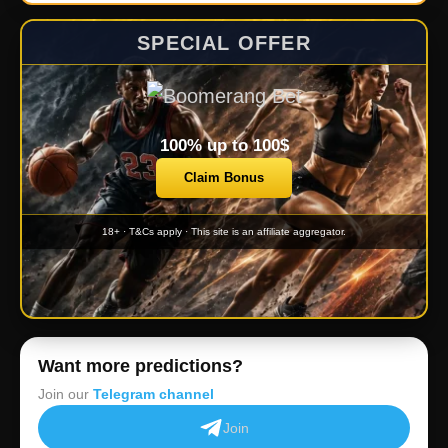
SPECIAL OFFER
100% up to 100$
Claim Bonus
18+ · T&Cs apply · This site is an affiliate aggregator.
Want more predictions?
Join our
Telegram channel
Join