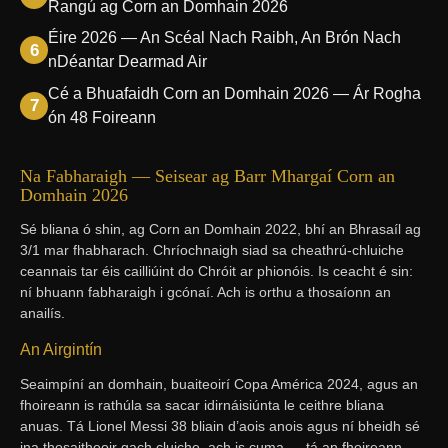
Rangú ag Corn an Domhain 2026
Éire 2026 — An Scéal Nach Raibh, An Brón Nach
nDéantar Dearmad Air
Cé a Bhuafaidh Corn an Domhain 2026 — Ár Rogha
ón 48 Foireann
Na Fabharaigh — Seisear ag Barr Mhargaí Corn an
Domhain 2026
Sé bliana ó shin, ag Corn an Domhain 2022, bhí an Bhrasaíl ag
3/1 mar fhabharach. Chríochnaigh siad sa cheathrú-chluiche
ceannais tar éis cailliúint do Chróit ar phionóis. Is ceacht é sin:
ní bhuann fabharaigh i gcónaí. Ach is orthu a thosaíonn an
anailís.
An Airgintín
Seaimpíní an domhain, buaiteoirí Copa América 2024, agus an
fhoireann is rathúla sa sacar idirnáisiúnta le ceithre bliana
anuas. Tá Lionel Messi 38 bliain d’aois anois agus ní bheidh sé
ina thosaitheoir gach cluiche, ach is cuma — tá an fhoireann