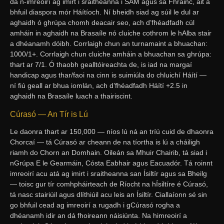
dá n-imreoirí ag imirt i sraitheanna i SAM agus sa Fhrainc, áit a
bhfuil diaspora mór Háítíoch. Ní bheidh siad ag súil le dul ar
aghaidh ó ghrúpa chomh deacair seo, ach d’fhéadfadh cúl
amháin in aghaidh na Brasaíle nó cluiche cothrom le hAlba stair
a dhéanamh dóibh. Corrlaigh chun an turnamaint a bhuachan:
1000/1+. Corrlaigh chun cluiche amháin a bhuachan sa ghrúpa:
thart ar 7/1. Ó thaobh gealltóireachta de, is iad na margaí
handicap agus thar/faoi na cinn is suimiúla do chluichí Háítí —
ní fiú geall ar bhua iomlán, ach d’fhéadfadh Háítí +2.5 in
aghaidh na Brasaíle luach a thairiscint.
Cúrasó — An Tír is Lú
Le daonra thart ar 150,000 — níos lú ná an tríú cuid de dhaonra
Chorcaí — tá Cúrasó ar cheann de na tíortha is lú a cháiligh
riamh do Chorn an Domhain. Oileán sa Mhuir Chairib, tá siad i
nGrúpa E le Gearmáin, Cósta Eabhair agus Eacuadór. Tá roinnt
imreoirí acu atá ag imirt i sraitheanna san Ísiltír agus sa Bheilg
— toisc gur tír comhpháirteach de Ríocht na hÍsiltíre é Cúrasó,
tá nasc stairiúil agus dlíthiúil acu leis an Ísiltír. Ciallaíonn sé sin
go bhfuil cead ag imreoirí a rugadh i gCúrasó rogha a
dhéanamh idir an dá fhoireann náisiúnta. Na himreoirí a