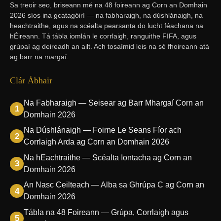
Sa treoir seo, briseann mé na 48 foireann ag Corn an Domhain
2026 síos ina gcatagóirí — na fabharaigh, na dúshlánaigh, na
heachtraithe, agus na scéalta pearsanta do lucht féachana na
hÉireann. Tá tábla iomlán le corrlaigh, ranguithe FIFA, agus
grúpaí ag deireadh an ailt. Ach tosaímid leis na sé fhoireann atá
ag barr na margaí.
Clár Ábhair
Na Fabharaigh — Seisear ag Barr Mhargaí Corn an
Domhain 2026
Na Dúshlánaigh — Foirne Le Seans Fíor ach
Corrlaigh Arda ag Corn an Domhain 2026
Na hEachtraithe — Scéalta Iontacha ag Corn an
Domhain 2026
An Nasc Ceilteach — Alba sa Ghrúpa C ag Corn an
Domhain 2026
Tábla na 48 Foireann — Grúpa, Corrlaigh agus