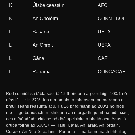
K
Úisbéiceastáin
AFC
5
K
An Cholóim
CONMEBOL
2
L
Sasana
UEFA
6
L
An Chróit
UEFA
5
L
Gána
CAF
1
L
Panama
CONCACAF
5
Rud suimiúil sa tábla seo: tá 13 fhoireann ag corrlaigh 100/1 nó
níos lú — sin 27% den turnamaint a mheasann an margadh a
bhfuil seans réasúnta acu. Tá 18 bhfoireann ag 200/1 nó níos
mó — go bunúsach, ní shíleann an margadh go mbuafaidh siad,
ach d’fhéadfadh cluiche nó dhó speisialta a bheith acu. Agus tá
grúpa foirne ag 500/1+ — Háítí, Catar, An Iaráic, An Iordáin,
Cúrasó, An Nua-Shéalainn, Panama — na foirne nach bhfuil ag