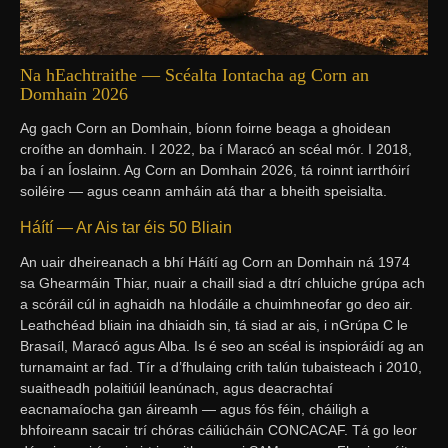
Na hEachtraithe — Scéalta Iontacha ag Corn an
Domhain 2026
Ag gach Corn an Domhain, bíonn foirne beaga a ghoidean
croíthe an domhain. I 2022, ba í Maracó an scéal mór. I 2018,
ba í an Íoslainn. Ag Corn an Domhain 2026, tá roinnt iarrthóirí
soiléire — agus ceann amháin atá thar a bheith speisialta.
Háítí — Ar Ais tar éis 50 Bliain
An uair dheireanach a bhí Háítí ag Corn an Domhain ná 1974
sa Ghearmáin Thiar, nuair a chaill siad a dtrí chluiche grúpa ach
a scóráil cúl in aghaidh na hIodáile a chuimhneofar go deo air.
Leathchéad bliain ina dhiaidh sin, tá siad ar ais, i nGrúpa C le
Brasaíl, Maracó agus Alba. Is é seo an scéal is inspioráidí ag an
turnamaint ar fad. Tír a d’fhulaing crith talún tubaisteach i 2010,
suaitheadh polaitiúil leanúnach, agus deacrachtaí
eacnamaíocha gan áireamh — agus fós féin, cháiligh a
bhfoireann sacair trí chóras cáiliúcháin CONCACAF. Tá go leor