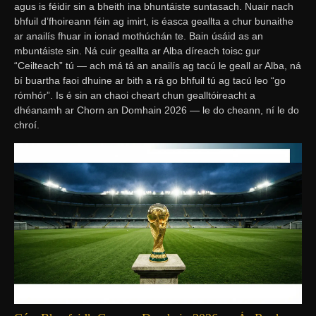
agus is féidir sin a bheith ina bhuntáiste suntasach. Nuair nach
bhfuil d’fhoireann féin ag imirt, is éasca geallta a chur bunaithe
ar anailís fhuar in ionad mothúchán te. Bain úsáid as an
mbuntáiste sin. Ná cuir geallta ar Alba díreach toisc gur
“Ceilteach” tú — ach má tá an anailís ag tacú le geall ar Alba, ná
bí buartha faoi dhuine ar bith a rá go bhfuil tú ag tacú leo “go
rómhór”. Is é sin an chaoi cheart chun gealltóireacht a
dhéanamh ar Chorn an Domhain 2026 — le do cheann, ní le do
chroí.