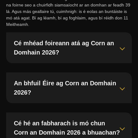
na foirne seo a chuirfidh siamsaíocht ar an domhan ar feadh 39
lá. Agus más geallaire tú, cuimhnigh: is é eolas an buntáiste is
mó atá agat. Bí ag léamh, bí ag foghlaim, agus bí réidh don 11
Meitheamh.
Cé mhéad foireann atá ag Corn an
Domhain 2026?
An bhfuil Éire ag Corn an Domhain
2026?
Cé hé an fabharach is mó chun
Corn an Domhain 2026 a bhuachan?