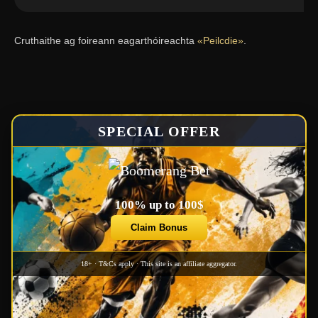
Cruthaithe ag foireann eagarthóireachta
«Peilcdie»
.
SPECIAL OFFER
100% up to 100$
Claim Bonus
18+ · T&Cs apply · This site is an affiliate aggregator.