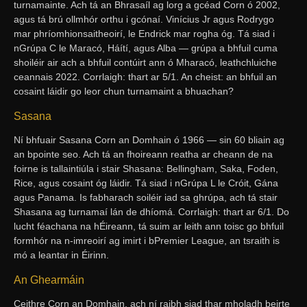
turnamainte. Ach tá an Bhrasaíl ag lorg a gcéad Corn ó 2002,
agus tá brú ollmhór orthu i gcónaí. Vinícius Jr agus Rodrygo
mar phríomhionsaitheoirí, le Endrick mar rogha óg. Tá siad i
nGrúpa C le Maracó, Háítí, agus Alba — grúpa a bhfuil cuma
shoiléir air ach a bhfuil contúirt ann ó Mharacó, leathchluiche
ceannais 2022. Corrlaigh: thart ar 5/1. An cheist: an bhfuil an
cosaint láidir go leor chun turnamaint a bhuachan?
Sasana
Ní bhfuair Sasana Corn an Domhain ó 1966 — sin 60 bliain ag
an bpointe seo. Ach tá an fhoireann reatha ar cheann de na
foirne is tallaintiúla i stair Shasana: Bellingham, Saka, Foden,
Rice, agus cosaint óg láidir. Tá siad i nGrúpa L le Cróit, Gána
agus Panama. Is fabharach soiléir iad sa ghrúpa, ach tá stair
Shasana ag turnamaí lán de dhíomá. Corrlaigh: thart ar 6/1. Do
lucht féachana na hÉireann, tá suim ar leith ann toisc go bhfuil
formhór na n-imreoirí ag imirt i bPremier League, an tsraith is
mó a leantar in Éirinn.
An Ghearmáin
Ceithre Corn an Domhain, ach ní raibh siad thar mholadh beirte