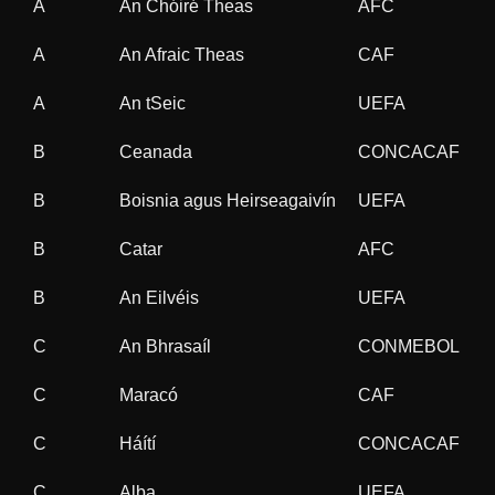
A
An Chóiré Theas
AFC
1
A
An Afraic Theas
CAF
2
A
An tSeic
UEFA
1
B
Ceanada
CONCACAF
1
B
Boisnia agus Heirseagaivín
UEFA
2
B
Catar
AFC
5
B
An Eilvéis
UEFA
6
C
An Bhrasaíl
CONMEBOL
5
C
Maracó
CAF
2
C
Háítí
CONCACAF
1
C
Alba
UEFA
1