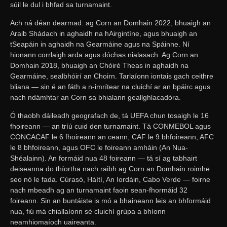
súil le dul i bhfad sa turnamaint.
Ach ná déan dearmad: ag Corn an Domhain 2022, bhuaigh an
Araib Shádach in aghaidh na hAirgintíne, agus bhuaigh an
tSeapáin in aghaidh na Gearmáine agus na Spáinne. Ní
hionann corrlaigh arda agus dóchas nialasach. Ag Corn an
Domhain 2018, bhuaigh an Chóiré Theas in aghaidh na
Gearmáine, sealbhóirí an Choirn. Tarlaíonn iontais gach ceithre
bliana — sin é an fáth a n-imrítear na cluichí ar an bpáirc agus
nach ndámhtar an Corn sa bhialann geallghlacadóra.
Ó thaobh dáileadh geografach de, tá UEFA chun tosaigh le 16
fhoireann — an tríú cuid den turnamaint. Tá CONMEBOL agus
CONCACAF le 6 fhoireann an ceann, CAF le 9 bhfoireann, AFC
le 8 bhfoireann, agus OFC le foireann amháin (An Nua-
Shéalainn). An formáid nua 48 foireann — tá sí ag tabhairt
deiseanna do thíortha nach raibh ag Corn an Domhain roimhe
seo nó le fada. Cúrasó, Háítí, An Iordáin, Cabo Verde — foirne
nach mbeadh ag an turnamaint faoin sean-fhormáid 32
foireann. Sin an buntáiste is mó a bhaineann leis an bhformáid
nua, fiú má chiallaíonn sé cluichí grúpa a bhíonn
neamhiomaíoch uaireanta.