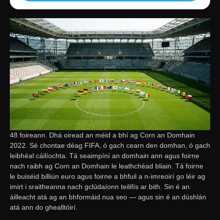
48 foireann. Dhá oiread an méid a bhí ag Corn an Domhain
2022. Sé chontae déag FIFA, ó gach cearn den domhan, ó gach
leibhéal cáilíochta. Tá seaimpíní an domhain ann agus foirne
nach raibh ag Corn an Domhain le leathchéad bliain. Tá foirne
le buiséid billiún euro agus foirne a bhfuil a n-imreoirí go léir ag
imirt i sraitheanna nach gclúdaíonn teilifís ar bith. Sin é an
áilleacht atá ag an bhformáid nua seo — agus sin é an dúshlán
atá ann do ghealltóirí.