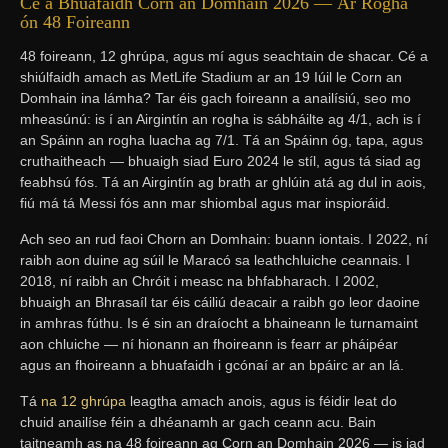
Cé a Bhuafaidh Corn an Domhain 2026 — Ár Rogha
ón 48 Foireann
48 foireann, 12 ghrúpa, agus mí agus seachtain de shacar. Cé a
shiúlfaidh amach as MetLife Stadium ar an 19 Iúil le Corn an
Domhain ina lámha? Tar éis gach foireann a anailísiú, seo mo
mheasúnú: is í an Airgintín an rogha is sábháilte ag 4/1, ach is í
an Spáinn an rogha luacha ag 7/1. Tá an Spáinn óg, tapa, agus
cruthaitheach — bhuaigh siad Euro 2024 le stíl, agus tá siad ag
feabhsú fós. Tá an Airgintín ag brath ar ghlúin atá ag dul in aois,
fiú má tá Messi fós ann mar shiombal agus mar inspioráid.
Ach seo an rud faoi Chorn an Domhain: buann iontais. I 2022, ní
raibh aon duine ag súil le Maracó sa leathchluiche ceannais. I
2018, ní raibh an Chróit i measc na bhfabharach. I 2002,
bhuaigh an Bhrasaíl tar éis cáiliú deacair a raibh go leor daoine
in amhras fúthu. Is é sin an draíocht a bhaineann le turnamaint
aon chluiche — ní hionann an fhoireann is fearr ar pháipéar
agus an fhoireann a bhuafaidh i gcónaí ar an bpáirc ar an lá.
Tá
na 12 ghrúpa
leagtha amach anois, agus is féidir leat do
chuid anailíse féin a dhéanamh ar gach ceann acu. Bain
taitneamh as na 48 foireann ag Corn an Domhain 2026 — is iad