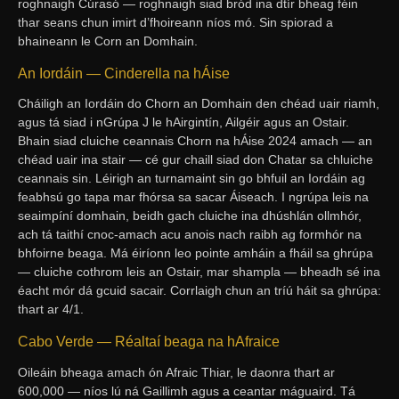
roghnaigh Cúrasó — roghnaigh siad bród ina dtír bheag féin
thar seans chun imirt d’fhoireann níos mó. Sin spiorad a
bhaineann le Corn an Domhain.
An Iordáin — Cinderella na hÁise
Cháiligh an Iordáin do Chorn an Domhain den chéad uair riamh,
agus tá siad i nGrúpa J le hAirgintín, Ailgéir agus an Ostair.
Bhain siad cluiche ceannais Chorn na hÁise 2024 amach — an
chéad uair ina stair — cé gur chaill siad don Chatar sa chluiche
ceannais sin. Léirigh an turnamaint sin go bhfuil an Iordáin ag
feabhsú go tapa mar fhórsa sa sacar Áiseach. I ngrúpa leis na
seaimpíní domhain, beidh gach cluiche ina dhúshlán ollmhór,
ach tá taithí cnoc-amach acu anois nach raibh ag formhór na
bhfoirne beaga. Má éiríonn leo pointe amháin a fháil sa ghrúpa
— cluiche cothrom leis an Ostair, mar shampla — bheadh sé ina
éacht mór dá gcuid sacair. Corrlaigh chun an tríú háit sa ghrúpa:
thart ar 4/1.
Cabo Verde — Réaltaí beaga na hAfraice
Oileáin bheaga amach ón Afraic Thiar, le daonra thart ar
600,000 — níos lú ná Gaillimh agus a ceantar máguaird. Tá