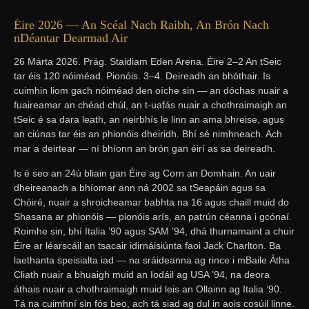
Éire 2026 — An Scéal Nach Raibh, An Brón Nach
nDéantar Dearmad Air
26 Márta 2026. Prág. Staidiam Eden Arena. Éire 2–2 An tSeic
tar éis 120 nóiméad. Pionóis. 3–4. Deireadh an bhóthair. Is
cuimhin liom gach nóiméad den oíche sin — an dóchas nuair a
fuaireamar an chéad chúl, an t-uafás nuair a chothraimaigh an
tSeic é sa dara leath, an neirbhís le linn an ama bhreise, agus
an ciúnas tar éis an phionóis dheiridh. Bhí sé nimhneach. Ach
mar a deirtear — ní bhíonn an brón gan éirí as sa deireadh.
Is é seo an 24ú bliain gan Éire ag Corn an Domhain. An uair
dheireanach a bhíomar ann ná 2002 sa tSeapáin agus sa
Chóiré, nuair a shroicheamar babhta na 16 agus chaill muid do
Shasana ar phionóis — pionóis arís, an patrún céanna i gcónaí.
Roimhe sin, bhí Italia ’90 agus SAM ’94, dhá thurnamaint a chuir
Éire ar léarscáil an tsacair idirnáisiúnta faoi Jack Charlton. Ba
laethanta speisialta iad — na sráideanna ag rince i mBaile Átha
Cliath nuair a bhuaigh muid an Iodáil ag USA ’94, na deora
áthais nuair a chothraimaigh muid leis an Ollainn ag Italia ’90.
Tá na cuimhní sin fós beo, ach tá siad ag dul in aois cosúil linne.