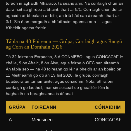
toradh in aghaidh Mharacó, tá seans ann. Na corrlaigh chun an
dara háit sa ghrúpa a bhaint: thart ar 5/1. Corrlaigh chun dul ar
aghaidh ar bhealach ar bith, an tríú háit san áireamh: thart ar
3/1. Sin é an margadh a bhfuil suim agamsa ann — agus
b’fhéidir agatsa freisin.
Tábla na 48 Foireann — Grúpa, Corrlaigh agus Rangú
ag Corn an Domhain 2026
Tá 32 foireann Eorpacha, 8 ó CONMEBOL agus CONCACAF le
chéile, 9 ón Afraic, 8 ón Áise, agus foirne ó OFC san áireamh.
An tábla seo — na 48 foireann go léir a bheidh ar an bpáirc ón
11 Meitheamh go dtí an 19 Iúil 2026, le grúpa, corrlaigh
buaiteora an turnamainte, agus cónaidhm. Nóta: athraíonn
corrlaigh go laethúil, mar sin seiceáil do ghealltóir féin le
haghaidh na bpraghsanna is déanaí.
GRÚPA
FOIREANN
CÓNAIDHM
C
A
Meicsiceo
CONCACAF
8