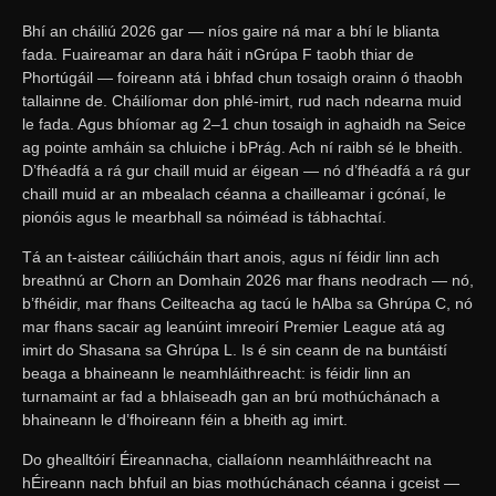
Bhí an cháiliú 2026 gar — níos gaire ná mar a bhí le blianta
fada. Fuaireamar an dara háit i nGrúpa F taobh thiar de
Phortúgáil — foireann atá i bhfad chun tosaigh orainn ó thaobh
tallainne de. Cháilíomar don phlé-imirt, rud nach ndearna muid
le fada. Agus bhíomar ag 2–1 chun tosaigh in aghaidh na Seice
ag pointe amháin sa chluiche i bPrág. Ach ní raibh sé le bheith.
D’fhéadfá a rá gur chaill muid ar éigean — nó d’fhéadfá a rá gur
chaill muid ar an mbealach céanna a chailleamar i gcónaí, le
pionóis agus le mearbhall sa nóiméad is tábhachtaí.
Tá an t-aistear cáiliúcháin thart anois, agus ní féidir linn ach
breathnú ar Chorn an Domhain 2026 mar fhans neodrach — nó,
b’fhéidir, mar fhans Ceilteacha ag tacú le hAlba sa Ghrúpa C, nó
mar fhans sacair ag leanúint imreoirí Premier League atá ag
imirt do Shasana sa Ghrúpa L. Is é sin ceann de na buntáistí
beaga a bhaineann le neamhláithreacht: is féidir linn an
turnamaint ar fad a bhlaiseadh gan an brú mothúchánach a
bhaineann le d’fhoireann féin a bheith ag imirt.
Do ghealltóirí Éireannacha, ciallaíonn neamhláithreacht na
hÉireann nach bhfuil an bias mothúchánach céanna i gceist —