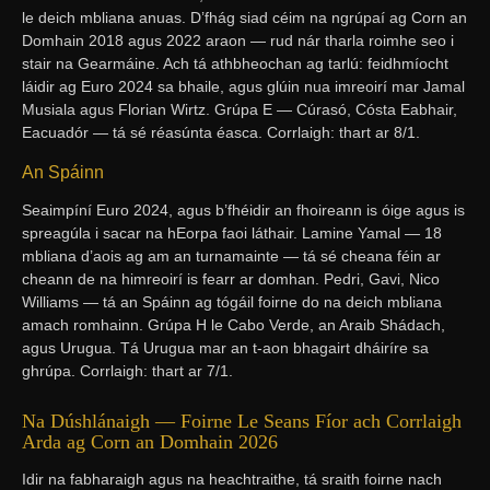
le deich mbliana anuas. D’fhág siad céim na ngrúpaí ag Corn an
Domhain 2018 agus 2022 araon — rud nár tharla roimhe seo i
stair na Gearmáine. Ach tá athbheochan ag tarlú: feidhmíocht
láidir ag Euro 2024 sa bhaile, agus glúin nua imreoirí mar Jamal
Musiala agus Florian Wirtz. Grúpa E — Cúrasó, Cósta Eabhair,
Eacuadór — tá sé réasúnta éasca. Corrlaigh: thart ar 8/1.
An Spáinn
Seaimpíní Euro 2024, agus b’fhéidir an fhoireann is óige agus is
spreagúla i sacar na hEorpa faoi láthair. Lamine Yamal — 18
mbliana d’aois ag am an turnamainte — tá sé cheana féin ar
cheann de na himreoirí is fearr ar domhan. Pedri, Gavi, Nico
Williams — tá an Spáinn ag tógáil foirne do na deich mbliana
amach romhainn. Grúpa H le Cabo Verde, an Araib Shádach,
agus Urugua. Tá Urugua mar an t-aon bhagairt dháiríre sa
ghrúpa. Corrlaigh: thart ar 7/1.
Na Dúshlánaigh — Foirne Le Seans Fíor ach Corrlaigh
Arda ag Corn an Domhain 2026
Idir na fabharaigh agus na heachtraithe, tá sraith foirne nach