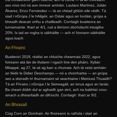
seo níos mó ná aon imreoir amháin. Lautaro Martínez, Julián
Álvarez, Enzo Fernández — tá an chéad ghlúin eile réidh. Tá
siad i nGrúpa J le hAilgéir, an Ostair agus an Iordáin, grúpa a
bheadh deacair orthu a chailleadh. Corrlaigh buaiteora an
turnamainte: thart ar 4/1, rud a léiríonn dóchúlacht intuigthe
20%. Is iad an rogha is sábháilte — ach ní hionann sábháilte
agus luach.
An Fhrainc
Buaiteoirí 2018, réaltaí an chluiche cheannais 2022, agus
foireann atá lán de thalann i ngach líne den pháirc. Kylian
Mbappé, ag 27, tá sé ag barr a chumais. Ach tá ceist amháin:
an féidir le Didier Deschamps — nó a chomharba — an grúpa
seo a stiúradh trí thurnamaint sé seachtaine i Meiriceá Thuaidh?
Tá an Fhrainc i nGrúpa I le Seineagáil, an Iorua agus an Iaráic.
Ba cheart dóibh dul ar aghaidh gan stró, ach na babhtaí cnoc-
amach a dhéanfaidh an difríocht. Corrlaigh: thart ar 9/2.
An Bhrasaíl
Cúig Corn an Domhain. An fhoireann is rathúla i stair an