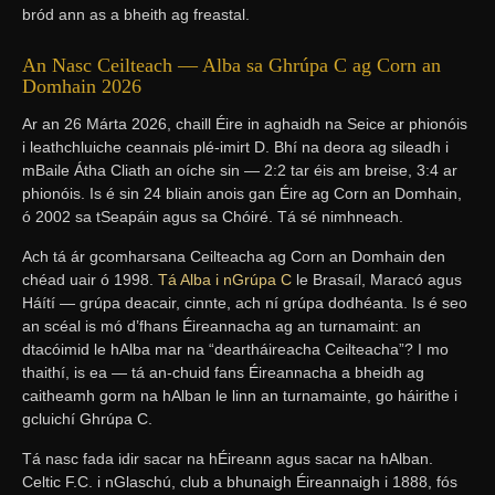
bród ann as a bheith ag freastal.
An Nasc Ceilteach — Alba sa Ghrúpa C ag Corn an
Domhain 2026
Ar an 26 Márta 2026, chaill Éire in aghaidh na Seice ar phionóis
i leathchluiche ceannais plé-imirt D. Bhí na deora ag sileadh i
mBaile Átha Cliath an oíche sin — 2:2 tar éis am breise, 3:4 ar
phionóis. Is é sin 24 bliain anois gan Éire ag Corn an Domhain,
ó 2002 sa tSeapáin agus sa Chóiré. Tá sé nimhneach.
Ach tá ár gcomharsana Ceilteacha ag Corn an Domhain den
chéad uair ó 1998.
Tá Alba i nGrúpa C
le Brasaíl, Maracó agus
Háítí — grúpa deacair, cinnte, ach ní grúpa dodhéanta. Is é seo
an scéal is mó d’fhans Éireannacha ag an turnamaint: an
dtacóimid le hAlba mar na “deartháireacha Ceilteacha”? I mo
thaithí, is ea — tá an-chuid fans Éireannacha a bheidh ag
caitheamh gorm na hAlban le linn an turnamainte, go háirithe i
gcluichí Ghrúpa C.
Tá nasc fada idir sacar na hÉireann agus sacar na hAlban.
Celtic F.C. i nGlaschú, club a bhunaigh Éireannaigh i 1888, fós