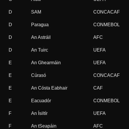
D
SAM
CONCACAF
4
D
Paragua
CONMEBOL
1
D
An Astráil
AFC
2
D
An Tuirc
UEFA
6
E
An Ghearmáin
UEFA
8
E
Cúrasó
CONCACAF
2
E
An Cósta Eabhair
CAF
1
E
Eacuadór
CONMEBOL
8
F
An Ísiltír
UEFA
1
F
An tSeapáin
AFC
3