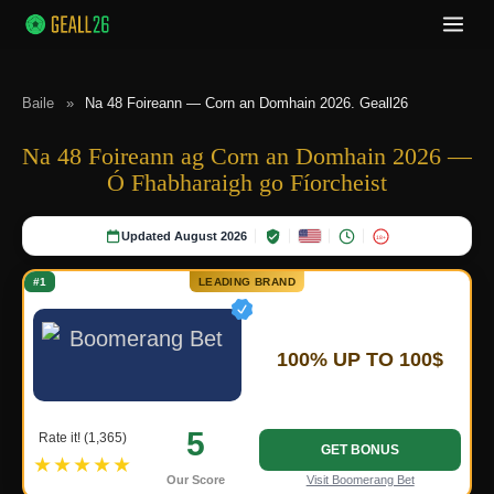
Baile
»
Na 48 Foireann — Corn an Domhain 2026. Geall26
Na 48 Foireann ag Corn an Domhain 2026 —
Ó Fhabharaigh go Fíorcheist
Updated August 2026
18+
#1
LEADING BRAND
100% UP TO 100$
5
Rate it! (1,365)
GET BONUS
★★★★★
Our Score
Visit Boomerang Bet